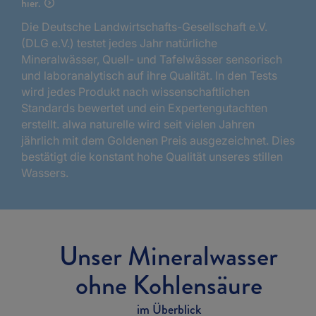
hier.
Die Deutsche Landwirtschafts-Gesellschaft e.V.
(DLG e.V.) testet jedes Jahr natürliche
Mineralwässer, Quell- und Tafelwässer sensorisch
und laboranalytisch auf ihre Qualität. In den Tests
wird jedes Produkt nach wissenschaftlichen
Standards bewertet und ein Expertengutachten
erstellt. alwa naturelle wird seit vielen Jahren
jährlich mit dem Goldenen Preis ausgezeichnet. Dies
bestätigt die konstant hohe Qualität unseres stillen
Wassers.
Unser Mineralwasser
ohne Kohlensäure
im Überblick