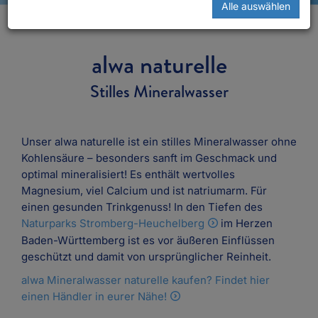
Alle auswählen
alwa naturelle
Stilles Mineralwasser
Unser alwa naturelle ist ein stilles Mineralwasser ohne
Kohlensäure – besonders sanft im Geschmack und
optimal mineralisiert! Es enthält wertvolles
Magnesium, viel Calcium und ist natriumarm. Für
einen gesunden Trinkgenuss! In den Tiefen des
Naturparks Stromberg-Heuchelberg
im Herzen
Baden-Württemberg ist es vor äußeren Einflüssen
geschützt und damit von ursprünglicher Reinheit.
alwa Mineralwasser naturelle kaufen? Findet hier
einen Händler in eurer Nähe!