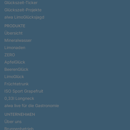
Glückszeit-Ticker
Glückszeit-Projekte
alwa LimoGlücksjagd
PRODUKTE
Übersicht
Mineralwasser
Limonaden
ZERO
ApfelGlück
BeerenGlück
LimoGlück
Früchtetrunk
ISO Sport Grapefruit
0,33l Longneck
alwa live für die Gastronomie
UNTERNEHMEN
Über uns
Brunnenbetrieb